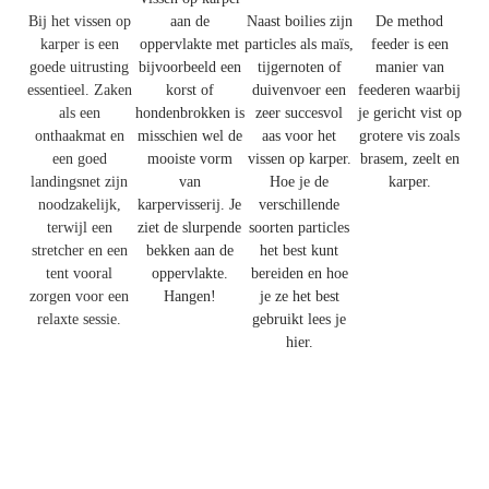
Bij het vissen op
aan de
Naast boilies zijn
De method
karper is een
oppervlakte met
particles als maïs,
feeder is een
goede uitrusting
bijvoorbeeld een
tijgernoten of
manier van
essentieel. Zaken
korst of
duivenvoer een
feederen waarbij
als een
hondenbrokken is
zeer succesvol
je gericht vist op
onthaakmat en
misschien wel de
aas voor het
grotere vis zoals
een goed
mooiste vorm
vissen op karper.
brasem, zeelt en
landingsnet zijn
van
Hoe je de
karper.
noodzakelijk,
karpervisserij. Je
verschillende
terwijl een
ziet de slurpende
soorten particles
stretcher en een
bekken aan de
het best kunt
tent vooral
oppervlakte.
bereiden en hoe
zorgen voor een
Hangen!
je ze het best
relaxte sessie.
gebruikt lees je
hier.