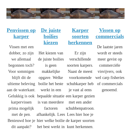
Penvissen op
De juiste
Karper
Vissen op
karper
boilies
soorten
commercials
kiezen
herkennen
Vissen met een
De laatste jaren
dobber, zo zijn
Het kiezen van
Er zijn
wordt er steeds
we allemaal
de juiste boilies
verschillende
meer gevist op
begonnen toch?
is geen
soorten karpers.
commerciële
Voor sommigen
makkelijke
Naast de meest
visvijvers, ook
blijft dit de
opgave. Welke
voorkomende
wel carp fisheries
ultieme beleving
boilie het beste
schubkarper heb
of commercials
aan de waterkant.
werkt in een
je vast al eens
genoemd.
Gelukkig is ook
bepaalde situatie
een karper gezien
karpervissen
is van meerdere
met een ander
prima mogelijk
factoren
schubbenpatroon.
met de pen.
afhankelijk. Lees
Lees hier hoe je
Benieuwd hoe je
hier welke boilie
de karper soorten
dit aanpakt?
het best werkt in
kunt herkennen.