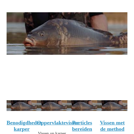
Benodigdheden
Oppervlaktevissen
Particles
Vissen met
karper
bereiden
de method
Vissen op karper