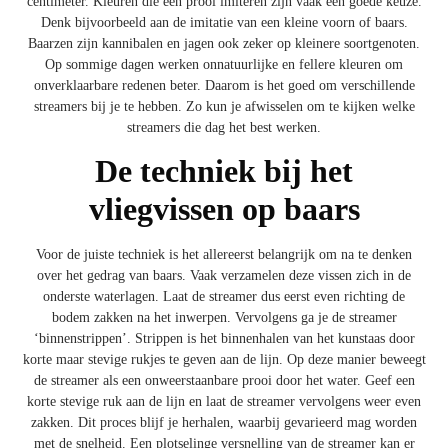
centimeter. Kleuren die een prooi imiteren zijn vaak een goede keuze.
Denk bijvoorbeeld aan de imitatie van een kleine voorn of baars.
Baarzen zijn kannibalen en jagen ook zeker op kleinere soortgenoten.
Op sommige dagen werken onnatuurlijke en fellere kleuren om
onverklaarbare redenen beter. Daarom is het goed om verschillende
streamers bij je te hebben. Zo kun je afwisselen om te kijken welke
streamers die dag het best werken.
De techniek bij het
vliegvissen op baars
Voor de juiste techniek is het allereerst belangrijk om na te denken
over het gedrag van baars. Vaak verzamelen deze vissen zich in de
onderste waterlagen. Laat de streamer dus eerst even richting de
bodem zakken na het inwerpen. Vervolgens ga je de streamer
‘binnenstrippen’. Strippen is het binnenhalen van het kunstaas door
korte maar stevige rukjes te geven aan de lijn. Op deze manier beweegt
de streamer als een onweerstaanbare prooi door het water. Geef een
korte stevige ruk aan de lijn en laat de streamer vervolgens weer even
zakken. Dit proces blijf je herhalen, waarbij gevarieerd mag worden
met de snelheid. Een plotselinge versnelling van de streamer kan er