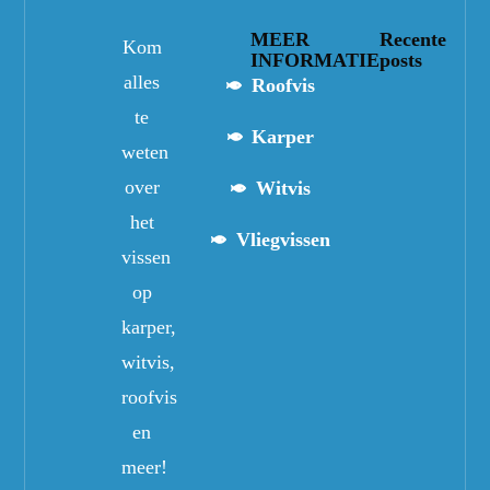
MEER
Recente
Kom
INFORMATIE
posts
alles
Roofvis
te
Karper
weten
over
Witvis
het
Vliegvissen
vissen
op
karper,
witvis,
roofvis
en
meer!