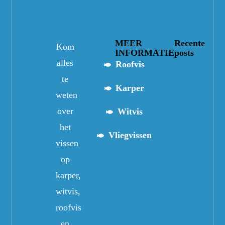
MEER
Recente
Kom
INFORMATIE
posts
alles
Roofvis
te
Karper
weten
over
Witvis
het
Vliegvissen
vissen
op
karper,
witvis,
roofvis
en