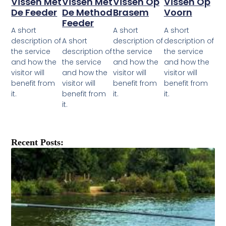
Vissen Met
Vissen Met
Vissen Op
Vissen Op
De Feeder
De Method
Brasem
Voorn
Feeder
A short
A short
A short
description of
A short
description of
description of
the service
description of
the service
the service
and how the
the service
and how the
and how the
visitor will
and how the
visitor will
visitor will
benefit from
visitor will
benefit from
benefit from
it.
benefit from
it.
it.
it.
Recent Posts: